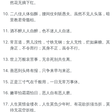
然花无摘下红。
二八佳人体似酥，腰间仗剑斩愚夫。虽然不见人头落，暗
里教君骨髓枯。
酒不醉人人自醉，色不迷人人自迷。
常言道，男儿没性，寸铁无钢；女人无性，烂如麻糖。其
身正，不令而行；其身不正，虽令不行。
世上万般哀苦事，无非死别共生离。
善恶到头终有报，只争来早与来迟。
正是三寸气在千般用，一日无常万事休。
嫩草怕霜霜怕日，恶人自有恶人磨。
人生莫惜金缕衣，人生莫负少年时。有花欲折须当折，莫
待无花空折枝。