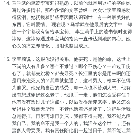
马学武的笔迹李宝莉很熟悉，以前他就是用这样的字给她
写过许多情书。那些多情的文字曾经一次次让李宝莉感动
得落泪。她抚摸着那些字因而认识到世上有一种最美好的
东西，它叫爱情。 现在呢？马学武在他最后的文字中，却
连一个字都没有留给李宝莉。 李宝莉手上的遗书顿时变得
冰凉。这冰凉通过李宝莉的指尖一直传达到她的内心。她
心头的痛立即硬化，眼泪也凝固成冰。
李宝莉说，这跟你没得关系。他要死，是他的命。这世上
下岗的人有几多？哪个不难过？哪个不伤心？一难过了伤
心了，就都去跳桥？都去寻死？长江里的水是用来喝的还
是用来泡死人的？我早就想通了，这种男人，根本不值得
为他哭。他光顾自己的感受，却一点也不替别人想。他有
没有想过爹妈这么老了，他甩手一走，他们怎么受得住？
他有没有想过儿子这点小，以后没得亲爹来疼，他又怎么
受得住？我倒无所谓，不管他活着还是死了，这把生活我
总是得扛。再累再难再委屈，我都不得去死。我不能光疼
我自己。我的命不是我一个人的，我活在这个世上，还有
蛮多人需要我。我有责任陪他们一起过日子。我不能让我