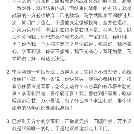
马学武第一次知道，装修就是内战和外战同时宣战。想要
一致对外，就得结束内战。而结束内战唯一的办法，就是
战事的一方必须放弃自己的战场。马学武跟李宝莉吵过几
次，就明白了这点。于是他决定缴械投降，全方位退出。
那天为买马桶，李宝莉左也不是右也不是。马学武说，以
后你莫问我，你想怎么样就怎么样。李宝莉说，你吓哪
个？你当我一个人搞不定吧？马学武说，那最好，我还省
心。李宝莉说，你要不掺和，我不光省心，我还如意。马
学武说，好，就这么决定。
李宝莉却一句话没说，放声大哭，哭得万小景发懵，心慌
得像打小鼓。万小景说，你快莫哭，我的心都快炸了。摆
着你住新屋是喜事，怎么会这样？未必真的有乐极生悲的
事？李宝莉哭道，喜个屁呀喜！我宁愿住到旧屋里，吃糠
咽菜都心甘。万小景说，出了什么事？李宝莉说，那个狗
娘养的马学武说要跟我离婚！
已然乱了方寸的李宝莉，正举足无措，四顾茫然，万小景
就是眼前唯一的灯。于是她跟着这灯走出了门。