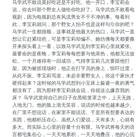
马学武不敢说菜好吃还是不好吃。他一开口，李宝莉会
说，你去叫那个野女人做给你吃好了。马学武也不敢看电
视剧，因为电视剧总有风流男女不干不净的事。每看到
此，李宝莉就问，那个野女人怕不也是这样勾引你的吧？
马学武一生都很顺，这事就是他最大的伤口，马学武一直
想让它赶紧结疤，可是李宝莉却偏不。她仿佛每天都要撕
开来探头看上一看，以致马学武见到李宝莉心里就紧张。
最要命的是夜晚，李宝莉每每想要与他亲热，他都无法放
松。一个月难得有一回成功，气得李宝莉几次要跟他打
架。因为被抓现场时，他正在打字员的身上，惊吓过度，
从此不振。李宝莉骂道，未必非要野女人，你这个家伙才
硬得起来？这时候的马学武想到小宝床上躲避一夜的勇气
都没有了，因为那样李宝莉就会说，你就这么嫌弃我的
床？ 马学武觉得自己的日子在黑暗笼罩之中，上天无路，
入地无门。他的脸上渐无笑容，说话的时候也越来越少。
在厂里不想说话，在家里不能说话。于是所有想要表达的
东西，他都积压在心。虽然人们爱说，天有多大，心就有
多大。而实际上心里的容量十分有限。马学武将每天的语
言都屯集在心，一天天地累积，一天天地叠压，他的心沉