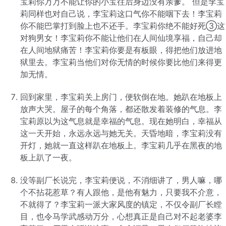
宝莉你万万不能让你的小宝往后身边没有亲爹。 但是李宝
莉同样也对自己说，李宝莉这口气你不能咽下去！李宝莉
你不能巴掌打到脸上也不还手。李宝莉你绝不能好死③这
对狗男女！李宝莉你不能让他们在人间仙境享福，自己却
在人间地狱痛苦！李宝莉你要是有板眼，得把他们放进地
狱里去。李宝莉当他们对你无情的时候你要比他们来得更
加无情。
回到家里，李宝莉关上房门，便软倒在地。她趴在地板上
放声大哭。屋子的每个角落，都还散发着装修的气息。李
宝莉原以为这气息就是幸福的气息。现在她明白，幸福从
这一天开始，永远永远与她无关。天昏地暗，李宝莉没有
开灯，她就一直这样趴在地板上。李宝莉几乎在黑夜的地
板上趴了一夜。
没等副厂长说完，李宝莉便说，不消细讲了，男人嘛，哪
个不拈花惹草？有人跟他，是他有魅力，只要我不介意，
不就得了？李宝莉一派大家风度的镇定，不仅令副厂长瞠
目，也令马学武感动万分，心想真正是自己对不起老婆李