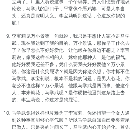
宝莉了。厂里人听说这事，个个讶异。男人们便赞许地议
论说，马学武的那口子，平常像个恶鸡婆，可是大事当
头，还真是深明大义。李宝莉听到这话，心道放你妈的
屁！
李宝莉见万小景第一句就说，我只是不想让人家抢走马学
武，现在我达到了我的目的。万小景说，那你早干什么去
了？你早怎么不好好爱他，让他赖在你身边不想走？李宝
莉说，像我这样长相的人，嫁给他那种人，是他的福气。
他好好爱我还差不多，凭什么要我去好好爱他？万小景
说，你这是什么狗屁话？就是因为你这么想，你才抓不住
马学武。李宝莉说，根本不是我的问题，是男人心花。你
老公不也这样？万小景说，他跟马学武是两回事。他这个
人，本来就花，马学武呢？是你硬把他逼到这条路上去
的。李宝莉说，你这才是狗屁话。
马学武觉得这样也算难为了李宝莉。你还指望一个女人遇
到这种事真能够心平气顺？所以马学武自知自己要夹着尾
巴做人。只是夹的时间长了，马学武内心开始异化。首先