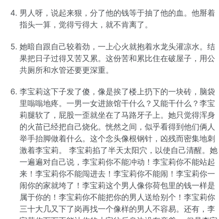
男人呀，说起来狠，分了他的钱等于抽了他的血。他掰着
指头一算，觉得亏得大，就不肯离了。
她暗自跟自己较着劲，一上心火就抱着水龙头灌凉水。结
果把日子过得又苦又累。这份苦和累比住在破屋子，用公
共厕所和水管还要更深重。
李宝莉这下子发了傻，像是挨了楼上扔下的一块砖，脑袋
里嗡嗡地疼。一男一女进旅馆干什么？又能干什么？李宝
莉腿软了，屁股一歪就坐在了马路牙子上。她只觉得浑身
的火苗已经把自己烧化。恍然之间，似乎看得到他们俩人
举手抬脚做着什么。这个念头像根钢针，凶残而密集地刺
激着李宝莉。 李宝莉掐了半天太阳穴，以使自己清醒。她
一遍遍对自己说，李宝莉你不能冲动！李宝莉你不能站起
来！李宝莉你不能闯进去！李宝莉你不能闹！李宝莉你一
闹你的家就垮了！李宝莉这个男人像你荷包里的钱一样是
属于你的！李宝莉你不能把你的男人送给别个！李宝莉你
三十大几又下了岗再找一个像样的男人不容易。还有，李