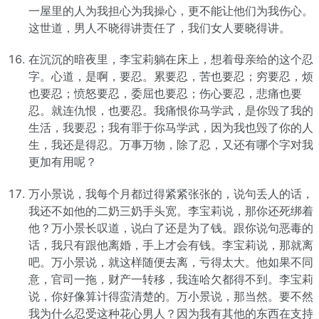
一屋里的人为我担心为我操心，更不能让他们为我伤心。
这世道，男人不晓得讲责任了，我们女人要晓得讲。
在沉沉的暗夜里，李宝莉躺在床上，想着母亲给的这个忍
字。心道，是啊，要忍。累要忍，苦也要忍；穷要忍，烦
也要忍；愤怒要忍，委屈也要忍；伤心要忍，悲痛也要
忍。就连仇恨，也要忍。我痛恨你马学武，是你毁了我的
生活，我要忍；我有罪于你马学武，因为我也毁了你的人
生，我还是得忍。万事万物，除了忍，又还有哪个字对我
更加有用呢？
万小景说，我每个月都过得紧紧张张的，说句丢人的话，
我还不如他的二奶三奶手头宽。李宝莉说，那你还死绑着
他？万小景长叹道，说白了还是为了钱。跟你说句恶毒的
话，我只有跟他离婚，手上才会有钱。李宝莉说，那就离
吧。万小景说，就这样随便去离，亏得太大。他如果不同
意，官司一拖，财产一转移，我连哈欠都得不到。李宝莉
说，你好像算计得蛮清楚的。万小景说，那当然。要不然
我为什么忍受这种花心男人？因为我有其他的东西在支持