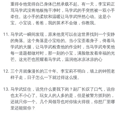
重得令他觉得自己身体已然承载不起。有一天，李宝莉正
骂马学武没将地板拖干净时，马学武的手突然被一双小手
牵住。这小手的柔软和温暖让马学武怦然心动。这是小
宝。小宝说，爸爸，我的算术不会做，你教我。
马学武一瞬间发现，原来他竟可以在这世界找到一个安静
的角落。这个角落是小宝给的。当小宝歪着身子，倚着马
学武的大腿，让马学武检查他的作业时，当马学武夸奖他
每一道题都做对时，那一刻的小宝，满脸散发着幸福的光
芒。这光芒也照耀着马学武，温润他冰凉冰凉的心
三个月就像漫长的三十年。李宝莉不明白，墙上的钟照老
样子走，日子怎么一下就过得这么慢。
马学武怔住，说凭什么要我下岗？副厂长叹了口气，说你
也太不小心了。玩女人的人多的是，但是被警方抓到的，
还就只你一个。几个局领导也对你恼火得很，你想厂里哪
里还能留你？